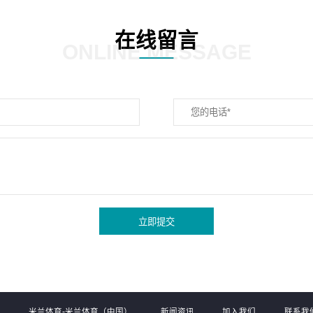
在线留言
ONLINE MESSAGE
立即提交
系
米兰体育-米兰体育（中国）
新闻资讯
加入我们
联系我