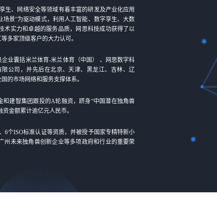
孪生、网络安全等领域有着丰富的研发及产业化应用
业场景”为驱动模式，利用人工智能、数字孪生、大数
技术实力和卓越的服务品质，网思科技成功获得了以
工等多家顶级客户的大力认可。
员企业囊括米兰体育-米兰体育（中国） 、网思数字科
有限公司，并先后在北京、天津、黑龙江、吉林、辽
全国的市场网络和服务支撑体系。
基金和建智集团跟投的A轮融资，跻身“中国潜在独角兽
，融资金额累计逾亿元人民币。
C、6个ISO标准认证等资质，并被授予国家专精特新小
广州未来独角兽创新企业等多项政府和行业的重要荣