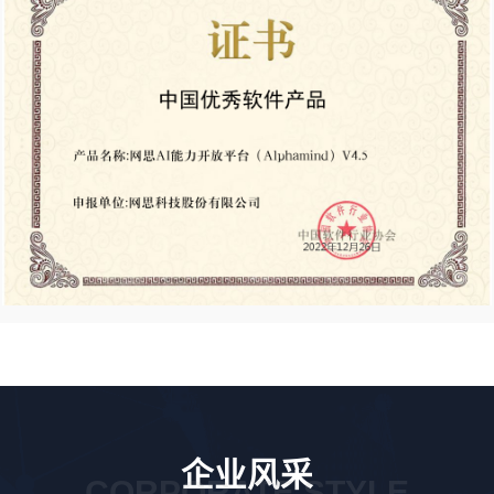
企业风采
CORPORATE STYLE