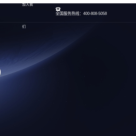
中
加入我
全国服务热线：400-808-5058
们
）