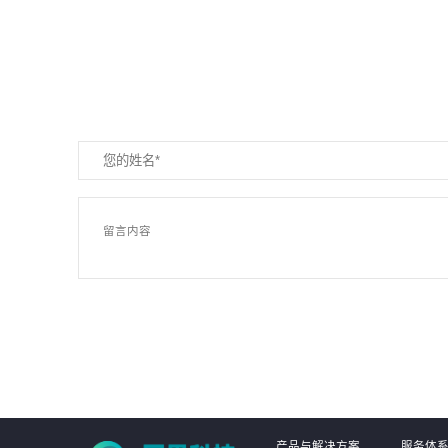
产品与解决方案
服务体