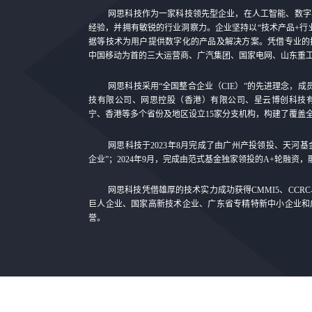
网思科技作为一家科技领先型企业，在人工智能、数字
经验，并拥有敏锐的行业洞察力。企业坚持以“技术产品+行
据等技术为用户提供数字化的产品及解决方案。凭借专业的
中国移动为首的三大运营商、广汽集团、国家电网、山东重
网思科技采用“全国整合企业（CIE）”的先进理念，成
技有限公司、网思控股（香港）有限公司、星云博创科技
宁、香港等多个省份及地区设立15家分支机构，构建了覆盖
网思科技于2023年8月完成了由广州产投领投、天河
企业”；2024年9月，完成由范式基金独家领投的A+轮融资
网思科技凭借雄厚的技术实力成功获得CMMI5、CCR
巨人企业、国家高新技术企业、广东省专精特新中小企业和
誉。