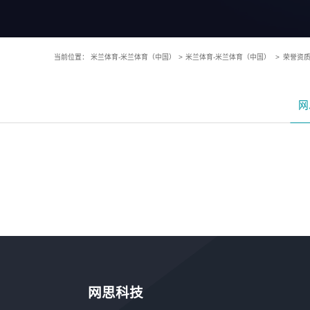
当前位置：
米兰体育-米兰体育（中国）
>
米兰体育-米兰体育（中国）
>
荣誉资
网
网思科技